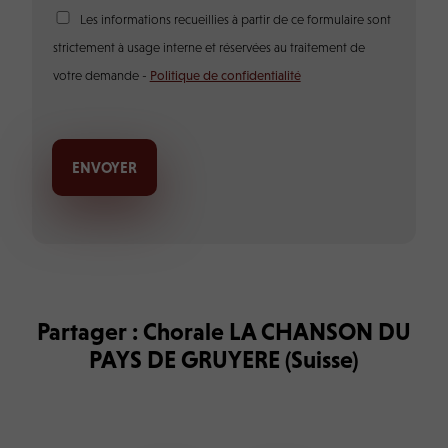
a
R
Les informations recueillies à partir de ce formulaire sont
g
G
e
strictement à usage interne et réservées au traitement de
P
*
D
votre demande -
Politique de confidentialité
*
ENVOYER
Partager : Chorale LA CHANSON DU
PAYS DE GRUYERE (Suisse)