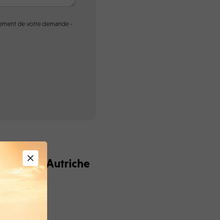
raitement de votre demande -
e l’Avent Autriche