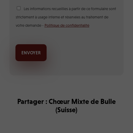
s
a
R
Les informations recueillies à partir de ce formulaire sont
g
G
e
strictement à usage interne et réservées au traitement de
P
*
D
votre demande -
Politique de confidentialité
*
ENVOYER
Partager : Chœur Mixte de Bulle
(Suisse)