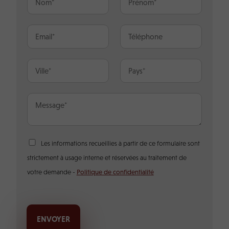
o
r
m
é
*
n
E
T
o
-
é
m
m
l
*
a
é
V
P
i
p
i
a
l
h
l
y
*
o
l
s
M
n
e
*
e
e
*
s
s
a
R
Les informations recueillies à partir de ce formulaire sont
g
G
e
strictement à usage interne et réservées au traitement de
P
*
D
votre demande -
Politique de confidentialité
*
ENVOYER