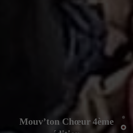
Mouv’ton Chœur 4ème