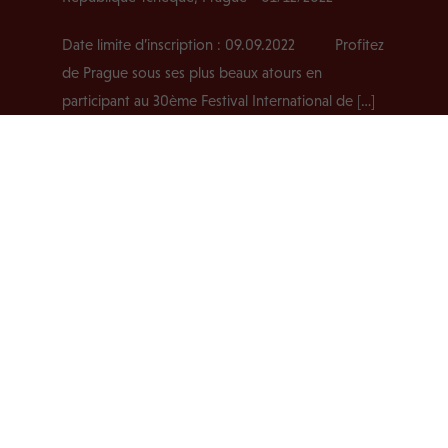
Date limite d’inscription : 09.09.2022 Profitez
de Prague sous ses plus beaux atours en
participant au 30ème Festival International de […]
EN SAVOIR PLUS
2022