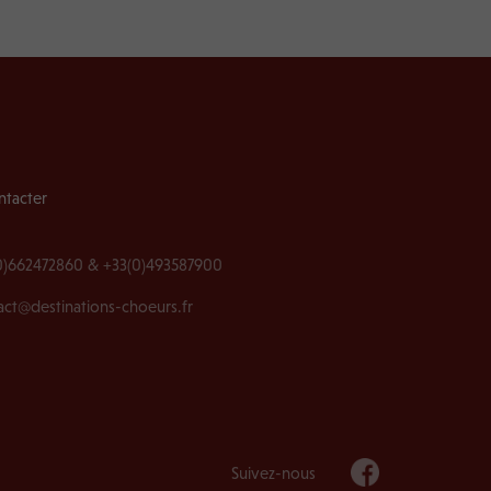
ntacter
0)662472860 & +33(0)493587900
act@destinations-choeurs.fr
Suivez-nous