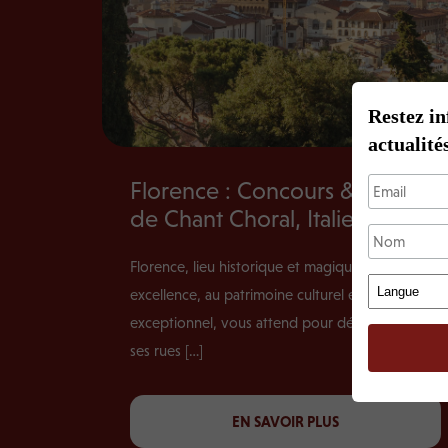
Restez in
actualités
Florence : Concours & Festival
de Chant Choral, Italie
Florence, lieu historique et magique par
excellence, au patrimoine culturel et artistique
exceptionnel, vous attend pour déambuler dans
ses rues […]
EN SAVOIR PLUS