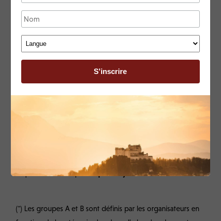
Retour à l’hôtel sur le lac de Garde. Dîner optionnel.
Rencontre/concert avec une chorale locale dans un village
des environs pour chanter ensemble et partager le
verre de
l’amitié
.
Ces rencontres sont conviviales et fort appréciées par les
choristes mais elles peuvent se terminer tard. Un autocar
local peut être réservé.
Nuit
à l’hôtel.
Jour 5 – LAC DE GARDE – retour
Départ de l’hôtel après le
petit déjeuner
.
(*) Les groupes A et B sont définis par les organisateurs en