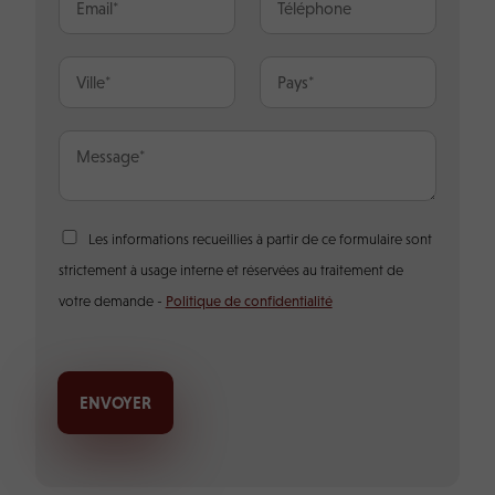
o
-
é
m
m
l
*
a
é
V
P
i
p
i
a
l
h
l
y
*
o
l
s
M
n
e
*
e
e
*
s
s
a
R
Les informations recueillies à partir de ce formulaire sont
g
G
e
strictement à usage interne et réservées au traitement de
P
*
D
votre demande -
Politique de confidentialité
*
ENVOYER