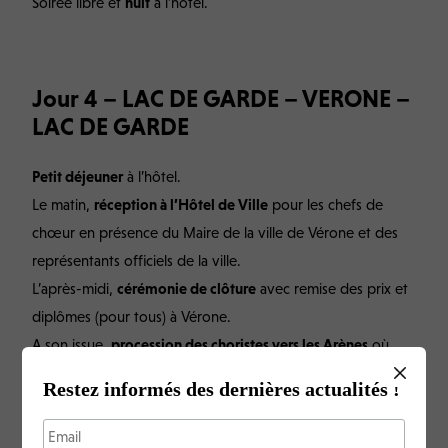
Soirée libre et
nuit
à l’hôtel.
Jour 4 – LAC DE GARDE – VERONE –
LAC DE GARDE
Petit déjeuner
à l’hôtel.
Le matin,
réception à l’Hôtel de Ville
pour les chefs de
chœur en présence du Maire de la ville de Vérone et des
représentants officiels de la ville.
L’après-midi,
cérémonie de clôture
avec remise des prix et
diplômes (pour tous) à Vérone.
A son issue,
procession des choristes vers les Arènes
où
s’achèvera le festival avec les trois chants communs « Va
Restez informés des dernières actualités !
Pensiero de G. Verdi, « Ode à la Joie L. van Beethoven et
« Amazing Grace » de J. Newton.