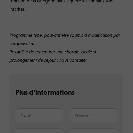
fonction de la catégorie dans laquelle les chorales sont
inscrites.
Programme type, pouvant être soumis à modification par
l’organisateur.
Possibilité de rencontrer une chorale locale si
prolongement de séjour : nous consulter
Plus d'informations
N
P
o
r
m
é
*
n
E
T