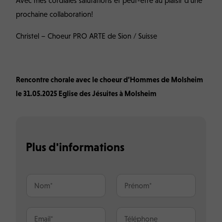
Avec mes cordiales salutations et peut-être au plaisir d’une
prochaine collaboration!
Christel – Choeur PRO ARTE de Sion / Suisse
Rencontre chorale avec le choeur d’Hommes de Molsheim
le 31.05.2025 Eglise des Jésuites à Molsheim
Plus d'informations
N
P
o
r
m
é
*
n
E
T
o
-
é