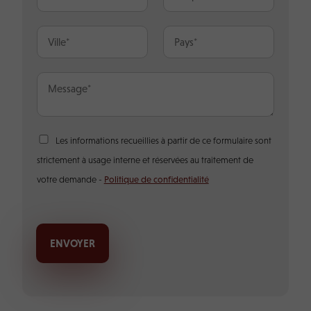
m
m
l
*
a
é
V
P
i
p
i
a
l
h
l
y
*
o
l
s
M
n
e
*
e
e
*
s
s
a
R
Les informations recueillies à partir de ce formulaire sont
g
G
e
strictement à usage interne et réservées au traitement de
P
*
D
votre demande -
Politique de confidentialité
*
ENVOYER